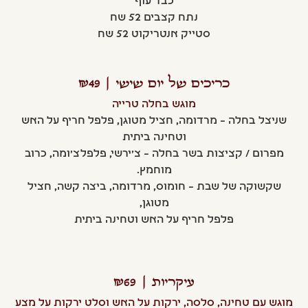
כבד עוף
נתח קצבים 52 שח
סטייק אנטריקוט 52 שח
כריכים של יום שישי | ₪49
מוגש בחלה טרייה
שניצל בחלה – מרדומה, חציל מטוגן, פלפל חריף על האש
וטחינה ביתית
מפרום / קציצות בשר בחלה – צ'ירשי, פלפלצ'ומה, כרוב
מוחמץ.
שקשוקה של שבת – חומוס, מרדומה, ביצה קשה, חציל
מטוגן,
פלפל חריף על האש וטחינה ביתית
עיקריות | ₪69
מוגש עם טחינה, סלסה, ירקות על האש וסלט ירקות על מצע