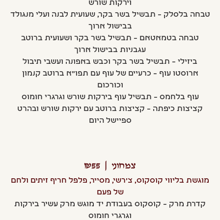
וירקות שורש
טבחה בלסלק – תבשיל בשר בקר, שעועית לבנה ועלי מנגולד
בבישול ארוך
טבחה בטמאטאם – תבשיל בשר בקר ושעועית ברוטב
עגבניות בבישול ארוך
ביזילי – תבשיל בשר בקר וכבש באפונה ועשבי תיבול
ארוסטו עוף – כרעיים של עוף עם תפו"א ברוטב קנמון
וכורכום
עוף בלחמס – תבשיל עוף בירקות שורש וגרגרי חומוס
קציצות כיפתה – קציצות ברוטב עם ירקות שורש ובהרט
ספיישל היום
צמחוני | ₪55
מוגשת בליווי קוסקוס, צ'רשי, מסייר, פלפל חריף זיתים ולחם
של פעם
קדרת מרק – קוסקוס בעבודת יד מוגש מרק עשיר בירקות
וגרגרי חומוס