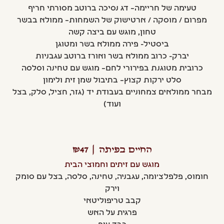
טעימה של חריימה– דג נסיכה ברוטב מסורתי חריף
מפרום / מוסקה / ארטישוק של השמחות– ממולא בבשר
טחון, מוגש עם ביצה קשה
ביסטיל- פירה ממולא בשר ומטוגן
יברק- כרוב ממולא בשר ואורז ברוטב עגבניות
כרובית מטוגנת בפירורי לחם– מוגש עם טחינה וסלסה
סלט ירקות קצוץ– בתיבול שמן זית ולימון
מבחר ממולאים צמחוניים בעבודת יד (גזר, חציל, סלק, בצל
ועוד)
החיים בפיתה | ₪47
מוגש עם זיתים וחמוצי הבית
חומוס, פלפלצ'ומה, עגבניה, טחינה, סלסה, בצל עם סומק
וירק
קבב טריפוליטאי
פרגית על האש