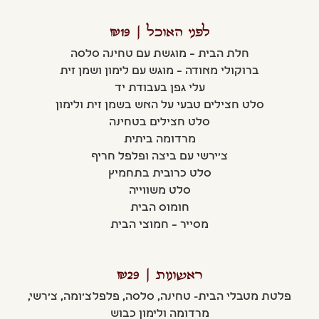
לפני האוכל | ₪19
חלת הבית – מוגשת עם טחינה סלסה
ברוקולי מאודה – מוגש עם לימון ושמן זית
עלי גפן בעבודת יד
סלט חצילים טבעי על האש בשמן זית ולימון
סלט חצילים בטחינה
מרדומה ביתית
צ'ירשי עם ביצה ופלפל חריף
סלט כרובית בתחמיץ
סלט משווייה
חומוס הבית
מסייר – חמוצי הבית
ראשונות | ₪29
פלטת מטבלי הבית- טחינה, סלסה, פלפלצ׳ומה, צ׳רשי,
מרדומה ולימון כבוש