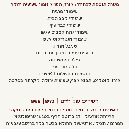
פטרה תוספת לבחירה: אורז, תפו"א אפוי, שעועית ירוקה
שיפודי פרגית
שיפודי קבב הבית
שיפודי כבד עוף
שיפודי נתח קצבים ₪79
שיפודי אנטריקוט ₪79
שניצל אמיתי
כרעיים עוף בטאבון עם ירקות
פילה דג משתנה
סלט חזה עוף
תוספות בתשלום | 19 ש"ח
אורז, קוסקוס, תפוא אפוי, שעועית ירוקה, מקרונה בסלסה
הסירים של חיים | ₪70| ₪55
מוגש עם צ'ירשי ומסייר תוספת לבחירה: אורז או קוסקוס
חריימה אורגינל – דג ברוטב חריף בסגנון טריפולטאי
מפרום / חציל / ארטישוק ממולא בבשר בקר ברוטב עגבניות