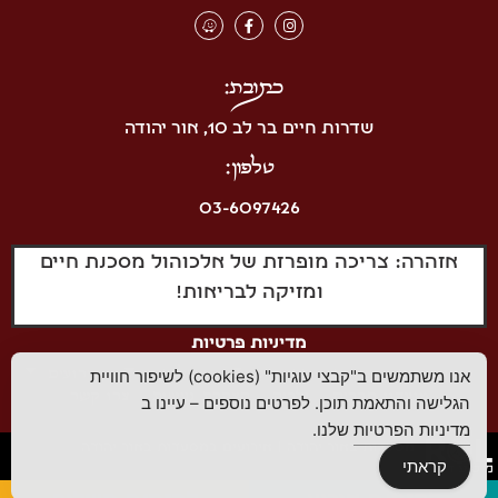
כתובת:
שדרות חיים בר לב 10, אור יהודה
טלפון:
03-6097426
אזהרה: צריכה מופרזת של אלכוהול מסכנת חיים
ומזיקה לבריאות!
מדיניות פרטיות
עמוד הבית
אודות
תפריטים
משלוחים
אירועים
אנו משתמשים ב"קבצי עוגיות" (cookies) לשיפור חוויית
מועדון חברים
גלריה
הצהרת נגישות
צרו קשר
הגלישה והתאמת תוכן. לפרטים נוספים – עיינו ב
מדיניות הפרטיות
שלנו.
מסעדות באור יהודה
|
אירועים במסעדות באור יהודה
קראתי