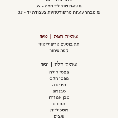
מלבי ביתי – 25
₪ עוגת שוקולד חמה – 39
₪ מבחר עוגיות טריפולטאיות בעבודת יד – 35
שתייה חמה | ₪10
תה בוטנים טריפוליטאי
קפה שחור
שתיה קלה | ₪12
פפסי קולה
פפסי מקס
מירינדה
סבן אפ
סבן אפ זירו
תפוזים
אשכוליות
ענבים