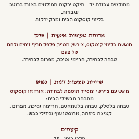
ממולאים עבודת יד – מיקס ירקות ממולאים באורז ברוטב
עגבניות,
בליווי קוסקוס הבית ומרק ירקות
ארוחת טעימות אישית | ₪79
מוגשת בליווי קוסקוס, צ'רשי, מסייר, פלפל חריף זיתים ולחם
של פעם
טבחה לבחירה, חריימי נסיכה, מפרום לבחירה.
ארוחת טעימות זוגית | ₪180
מוגש עם צ'ירשי ומסייר תוספת לבחירה: אורז או קוסקוס
ממבחר תבשילי הבית:
טבחה בלסלק, טבחה בלטמאטם, חריימה נסיכה, מפרום ,
קציצת כיפתה, ארוסטו עוף וביזילי כבש.
קינוחים